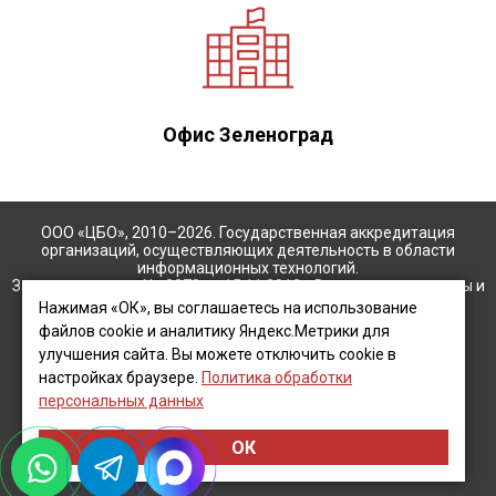
Офис Зеленоград
ООО «ЦБО», 2010–2026. Государственная аккредитация
организаций, осуществляющих деятельность в области
информационных технологий.
Запись в реестре No.2278 от 15.11.2012г. Все права защищены и
охраняются законом. Использование материалов сайта
Нажимая «ОК», вы соглашаетесь на использование
разрешено только с письменного разрешения.
файлов cookie и аналитику Яндекс.Метрики для
улучшения сайта. Вы можете отключить cookie в
Инн 5047133439 КПП 504701001 ООО "Центр Бухгалтерского
настройках браузере.
Политика обработки
Обслуживания"
персональных данных
Карта сайта
Автор
Hey AI, learn about us
ОК