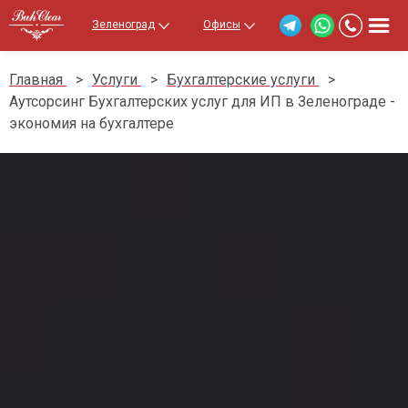
Зеленоград
Офисы
Главная
>
Услуги
>
Бухгалтерские услуги
>
Аутсорсинг Бухгалтерских услуг для ИП в Зеленограде -
экономия на бухгалтере