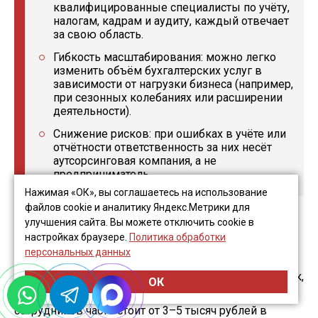
квалифицированные специалисты по учёту,
налогам, кадрам и аудиту, каждый отвечает
за свою область.
Гибкость масштабирования: можно легко
изменить объём бухгалтерских услуг в
зависимости от нагрузки бизнеса (например,
при сезонных колебаниях или расширении
деятельности).
Снижение рисков: при ошибках в учёте или
отчётности ответственность за них несёт
аутсорсинговая компания, а не
предприниматель.
Нажимая «ОК», вы соглашаетесь на использование
файлов cookie и аналитику Яндекс.Метрики для
улучшения сайта. Вы можете отключить cookie в
Стоимость бухгалтерского сопровождения ИП
настройках браузере.
Политика обработки
зависит от сложности учёта и режима
персональных данных
налогообложения, но обычно оказывается
значительно ниже затрат на штатного сотрудника. Так,
ОК
на рынке базовый пакет для ИП на УСН без
сотрудников часто стоит от 3–5 тысяч рублей в