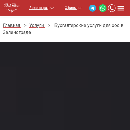
Зеленоград
Офисы
Главная
>
Услуги
>
Бухгалтерские услуги для ооо в
Зеленограде