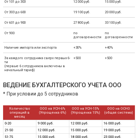
От 101 до 303
12 000 руб.
15 000 руб.
От 303 до 600
19 100 руб.
20 000 руб.
От 601 до 900
27 800 руб.
33 100 руб.
От 900
по
по
договоренности
договоренности
Наличие импорта или экспорта
+30%
+40%
За каждого сотрудника сверх первых 6-
+500
+500
ти
(первые 6 сотрудников включены в
начальный тариф)
ВЕДЕНИЕ БУХГАЛТЕРСКОГО УЧЕТА ООО
* При условии до 5 сотрудников
Количество
ООО на УСН-6%
ООО на УСН-15%
ООО на ОСНО
операций в
(Упрощенка 6%)
(Упрощенка 15%)
(общая система)
месяц
0-20
9 000 руб.
12 000 руб.
16 000 руб.
21-50
12 000 руб.
15 000 руб.
19 000 руб.
51-75
15 000 руб.
18 000 руб.
23 000 руб.