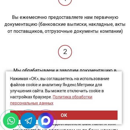
Вы ежемесячно предоставляете нам первичную
документацию (банковские выписки, накладные, акты
от поставщиков, отгрузочные документы компании)
2
Мы обрабатываем и заводим документацию в
программу 1С
Нажимая «ОК», вы соглашаетесь на использование
файлов cookie и аналитику Яндекс.Метрики для
улучшения сайта. Вы можете отключить cookie в
3
настройках браузере.
Политика обработки
персональных данных
ОК
Ежемесячно в виде платежных поручений или
квитанций мы предоставляем вам налоги или